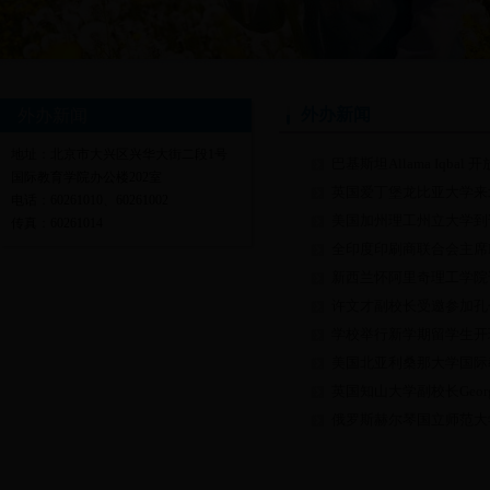
外办新闻
外办新闻
地址：北京市大兴区兴华大街二段1号
巴基斯坦Allama Iqba
国际教育学院办公楼202室
英国爱丁堡龙比亚大学来
电话：60261010、60261002
美国加州理工州立大学到
传真：60261014
全印度印刷商联合会主席Ka
新西兰怀阿里奇理工学院
许文才副校长受邀参加孔子
学校举行新学期留学生开
美国北亚利桑那大学国际
英国知山大学副校长Georg
俄罗斯赫尔琴国立师范大学