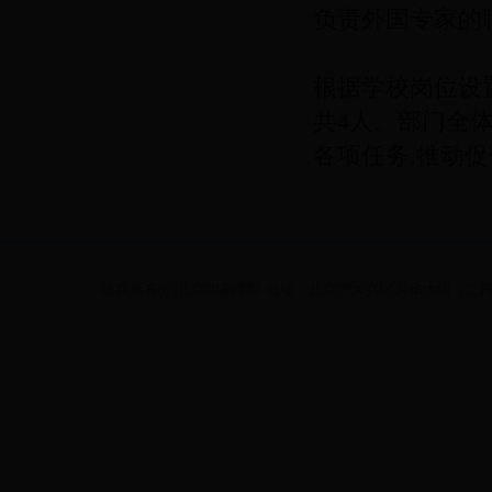
负责外国专家的
根据学校岗位设
共4人。部门全
各项任务,推动
版权所有(C)北京印刷学院 地址：北京市大兴区兴华大街（二段）1号 