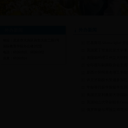
外办新闻
外办新闻
地址：北京市大兴区兴华大街二段1号
巴基斯坦Allama Iqba
国际教育学院办公楼202室
英国爱丁堡龙比亚大学来
电话：60261010、60261002
美国加州理工州立大学到
传真：60261014
全印度印刷商联合会主席Ka
新西兰怀阿里奇理工学院
许文才副校长受邀参加孔子
学校举行新学期留学生开
美国北亚利桑那大学国际
英国知山大学副校长Georg
俄罗斯赫尔琴国立师范大学