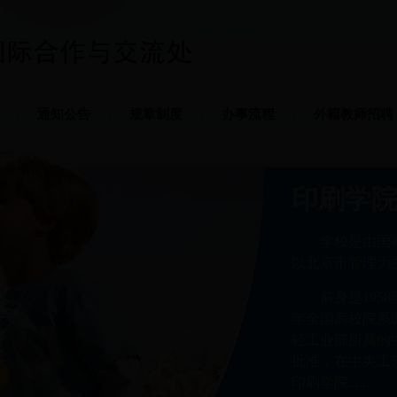
通知公告
规章制度
办事流程
外籍教师招聘
印刷学
学校是由国
以北京市管理为
前身是195
年全国高校院系
轻工业部所属的中
批准，在中央工
印刷学院......