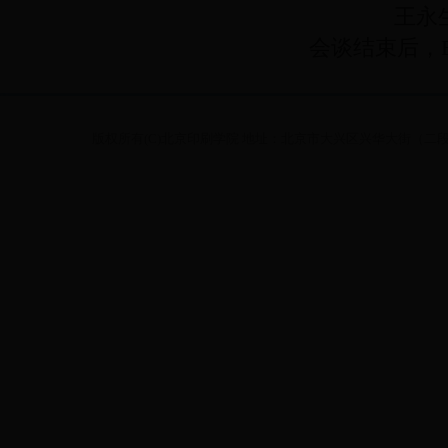
王永
会谈结束后，Bo
版权所有(C)北京印刷学院 地址：北京市大兴区兴华大街（二段）1号 