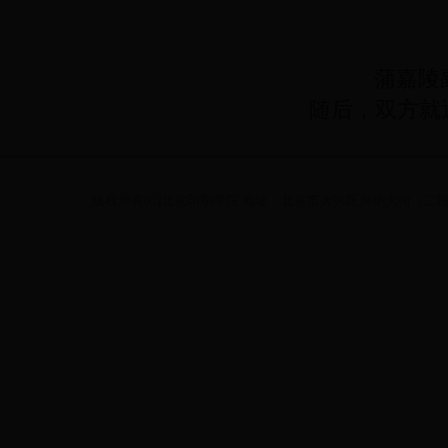
蒲嘉陵副
随后，双方就近
版权所有(C)北京印刷学院 地址：北京市大兴区兴华大街（二段）1号 