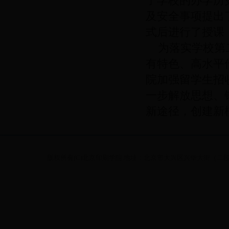
了学校的办学历
及安全事项提出
式后进行了授课
为落实学校第二
有特色、高水平
院加强留学生招
一步解放思想、
新途径，创建新
版权所有(C)北京印刷学院 地址：北京市大兴区兴华大街（二段）1号 