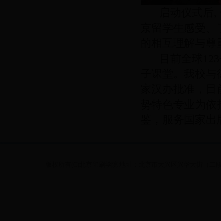
启动仪式后
,
京留学生感受、
的相互理解与尊
目前全球
123
子课堂。我校与
家汉办批准，目
势特色专业为依
鉴，服务国家出
版权所有(C)北京印刷学院 地址：北京市大兴区兴华大街（二段）1号 