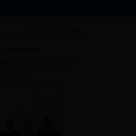
国际合作与交流处
外办新闻
>
>
交流处 编辑:周妍 王美琦
院长 Len Jennings等一行六人来访，我校
ame Rennie表示，他非常期待能与北
流能更上一个台阶。