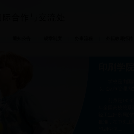
通知公告
规章制度
办事流程
外籍教师招聘
印刷学
学校是由国
以北京市管理为
前身是195
年全国高校院系
轻工业部所属的中
批准，在中央工
印刷学院......