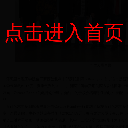
点击进入首页
全体人员合影
怀阿里奇理工学院位于新西兰北岛中部罗托鲁阿（Rotorya）市，该市是
冬季气温约8--15度，夏季气温约20--30。新西兰留学费用为西方发达国家中
万元。Greame Rennie为此特别强调，新西兰的学校会培养学生的职业技
战。
设计艺术学院副院长严晨陪同Greame Rennie一行参观了我校设计艺术
室。严晨介绍，中心仪器设备总价值2792.74万元，拥有先进大型设备23
示了三维水墨动画、动画摄影和陶瓷展。其中，三维水墨动画更是作为了今年
《盛世钟韵》在2007年的加拿大，获得由法国举办的第十四届国际莫比斯多