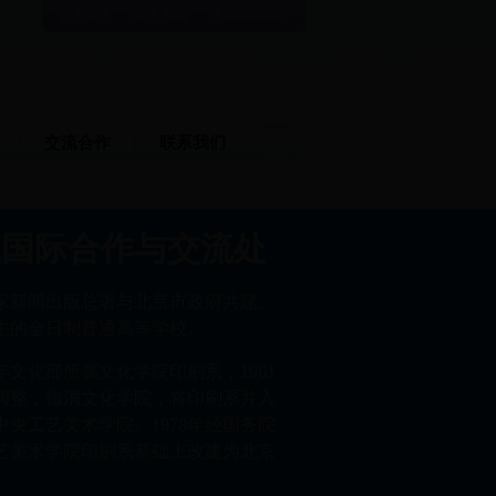
设为首页
加入收藏
北京印刷学院
交流合作
联系我们
院国际合作与交流处
家新闻出版总署与北京市政府共建、
主的全日制普通高等学校。
8年文化部所属文化学院印刷系，1961
调整，撤消文化学院，将印刷系并入
央工艺美术学院。1978年经国务院
艺美术学院印刷系基础上改建为北京