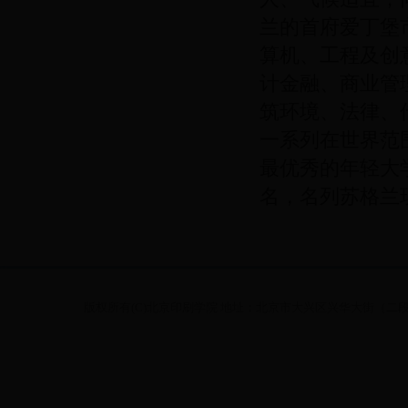
兰的首府爱丁堡
算机、工程及创
计金融、商业管
筑环境、法律、
一系列在世界范
最优秀的年轻大
名，名列苏格兰
版权所有(C)北京印刷学院 地址：北京市大兴区兴华大街（二段）1号 