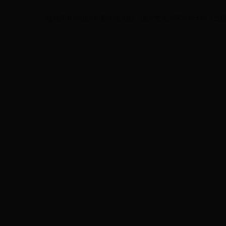
版权所有(C)北京印刷学院 地址：北京市大兴区兴华大街（二段）1号 