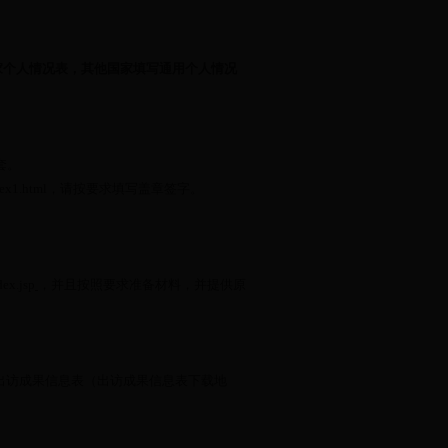
家个人情况表，其他国家填写通用个人情况
套。
dex1.html
，请按要求填写盖章签字。
dex.jsp
，并且按照要求准备材料，并提供原
出访成果信息表（出访成果信息表下载地