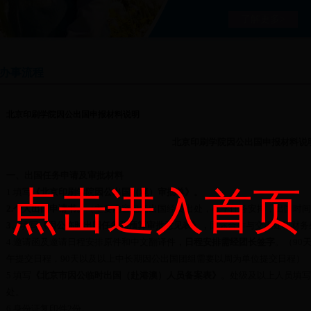
了解更多>
办事流程
北京印刷学院因公出国申报材料说明
北京印刷学院因公出国申报材料说
一、出国任务申请及审批材料
点击进入首页
1.
填写
《北京印刷学院因公出国（境）审批单》。
2.
个人出国申请书。
（主要内容包括出国经费出处，教学任务安排，出国时间
3
、
填写
《因公临时出国任务和预算审批意见表》，
国际合作与交流处和财务
4.
邀请函及邀请日程安排原件和中文翻译件
，日程安排需经团长签字
。（
90
午提交日程，
90
天以及以上中长期因公出国团组需要以周为单位提交日程）
5.
填写
《北京市因公临时出国（赴港澳）人员备案表》
。处级及以上人员填写
处。
6.
身份证复印件
2
份。