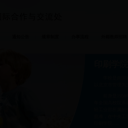
通知公告
规章制度
办事流程
外籍教师招聘
印刷学
学校是由国
以北京市管理为
前身是195
年全国高校院系
轻工业部所属的中
批准，在中央工
印刷学院......