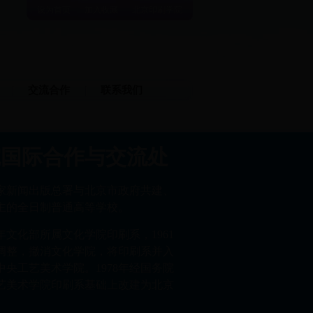
设为首页
加入收藏
北京印刷学院
交流合作
联系我们
院国际合作与交流处
家新闻出版总署与北京市政府共建、
主的全日制普通高等学校。
8年文化部所属文化学院印刷系，1961
调整，撤消文化学院，将印刷系并入
央工艺美术学院。1978年经国务院
艺美术学院印刷系基础上改建为北京