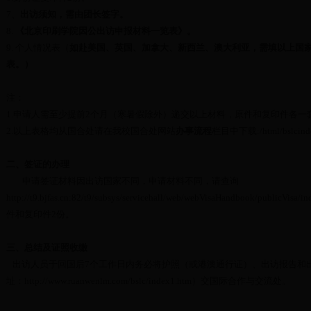
7
、
出访须知，需由团长签字。
8.
《北京印刷学院因公出访申报材料一览表》。
9.
个人情况表（
如赴美国、英国、加拿大、新西兰、澳大利亚，需填以上国
表。）
注：
1.
申请人需至少提前
2
个月（寒暑假除外）递交以上材料，原件和复印件各一
2.
以上表格均从国合处请在我校国合处网站
办事流程
栏目中下载
:
/html/bslcin
二、签证的办理
申请签证材料因出访国家不同，申请材料不同，请查询
http://t9.bjfas.cn:82/t9/subsys/servicehall/web/webVisaHandbook/publicVisa/in
件和复印件
2
份。
三、总结及证照收缴
出访人员于回国后
7
个工作日内务必将护照（或港澳通行证）、出访报告和
址：
http://www.ruanwenlm.com/bslc/index1.htm
）交国际合作与交流处。