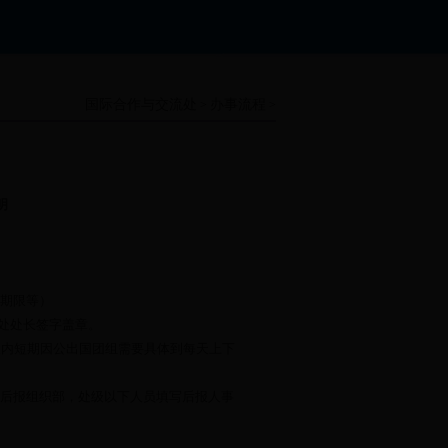
国际合作与交流处
办事流程
>
>
明
期限等）
处处长签字盖章。
天内短期因公出国团组需要具体到每天上下
后报组织部，处级以下人员填写后报人事