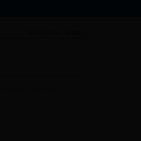
国际合作与交流处
新闻图片
>
>
京公网安备：11040202430144