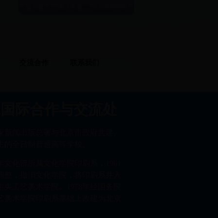
设为首页
加入收藏
北京印刷学院
交流合作
联系我们
院国际合作与交流处
家新闻出版总署与北京市政府共建、
主的全日制普通高等学校。
8年文化部所属文化学院印刷系，1961
调整，撤消文化学院，将印刷系并入
央工艺美术学院。1978年经国务院
艺美术学院印刷系基础上改建为北京