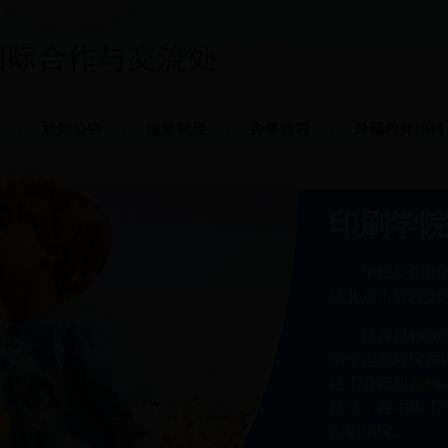
通知公告
规章制度
办事流程
外籍教师招聘
印刷学
学校是由国
以北京市管理为
前身是195
年全国高校院系
轻工业部所属的中
批准，在中央工
印刷学院......